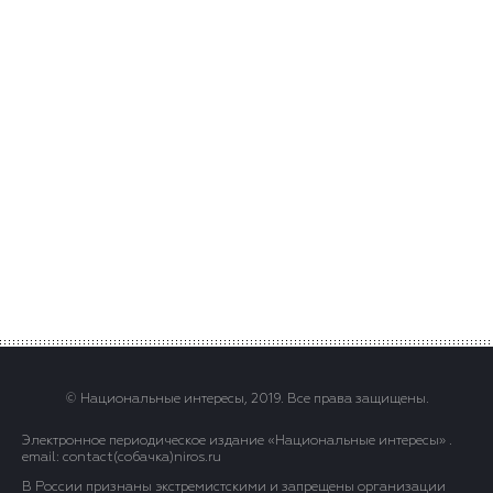
© Национальные интересы, 2019. Все права защищены.
Электронное периодическое издание «Национальные интересы» .
email: contact(сoбaчка)niros.ru
В России признаны экстремистскими и запрещены организации