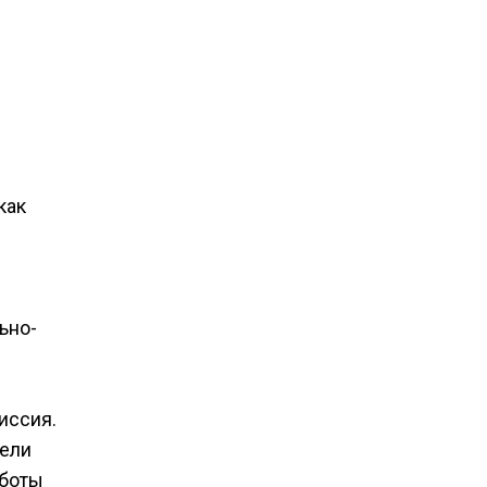
как
ьно-
иссия.
тели
аботы