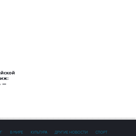
ийской
иж:
ь —
РГ
В МИРЕ
КУЛЬТУРА
ДРУГИЕ НОВОСТИ
СПОРТ