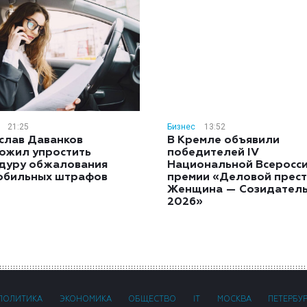
21:25
Бизнес
13:52
слав Даванков
В Кремле объявили
ожил упростить
победителей IV
дуру обжалования
Национальной Всеросс
обильных штрафов
премии «Деловой прест
Женщина — Созидател
2026»
ПОЛИТИКА
ЭКОНОМИКА
ОБЩЕСТВО
IT
МОСКВА
ПЕТЕРБУ