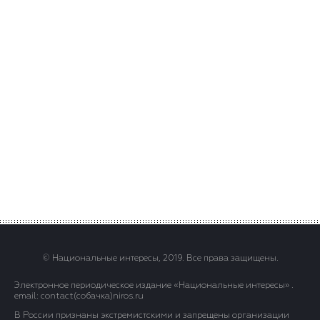
© Национальные интересы, 2019. Все права защищены.
Электронное периодическое издание «Национальные интересы» .
email: contact(сoбaчка)niros.ru
В России признаны экстремистскими и запрещены организации