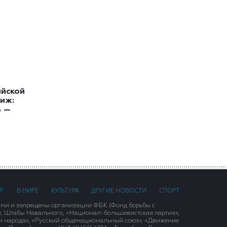
ийской
иж:
ь —
РГ
В МИРЕ
КУЛЬТУРА
ДРУГИЕ НОВОСТИ
СПОРТ
ими и запрещены организации ФБК (Фонд борьбы с
), Штабы Навального, «Национал-большевистская партия»,
и народа», «Русский общенациональный союз», «Движение