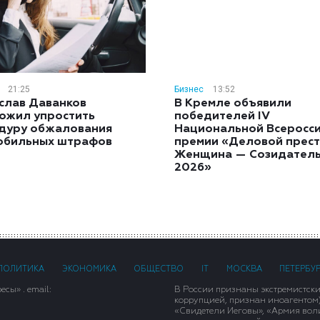
21:25
Бизнес
13:52
слав Даванков
В Кремле объявили
ожил упростить
победителей IV
дуру обжалования
Национальной Всеросс
обильных штрафов
премии «Деловой прест
Женщина — Созидател
2026»
ПОЛИТИКА
ЭКОНОМИКА
ОБЩЕСТВО
IT
МОСКВА
ПЕТЕРБУ
сы» . email:
В России признаны экстремистск
коррупцией, признан иноагентом
«Свидетели Иеговы», «Армия вол