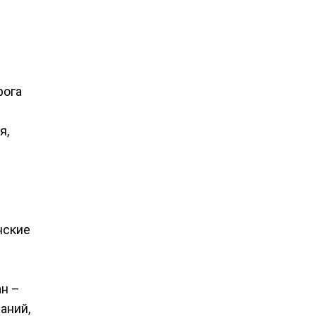
рога
я,
нские
ан –
аний,