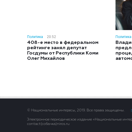
Политика
20:52
Политика
408-е место в федеральном
Влади
рейтинге занял депутат
предл
Госдумы от Республики Коми
проце
Олег Михайлов
автом
© Национальные интересы, 2019. Все права защищены.
Электронное периодическое издание «Национальные интере
contact(сoбaчка)niros.ru