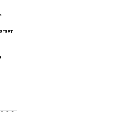
ь
агает
в