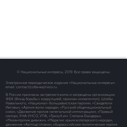
© Национальные интересы, 2019. Все права защищены.
Электронное периодическое издание «Национальные интересы» .
email: contact(сoбaчка)niros.ru
В России признаны экстремистскими и запрещены организации
ФБК (Фонд борьбы с коррупцией, признан иноагентом), Штабы
Навального, «Национал-большевистская партия», «Свидетели
Иеговы», «Армия воли народа», «Русский общенациональный
союз», «Движение против нелегальной иммиграции», «Правый
сектор», УНА-УНСО, УПА, «Тризуб им. Степана Бандеры»,
«Мизантропик дивижн», «Меджлис крымскотатарского народа»,
движение «Артподготовка», общероссийская политическая партия