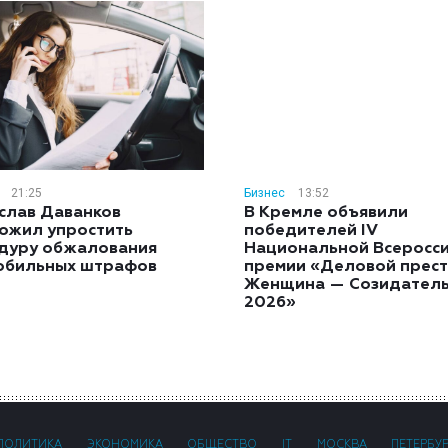
21:25
Бизнес
13:52
слав Даванков
В Кремле объявили
ожил упростить
победителей IV
дуру обжалования
Национальной Всеросс
обильных штрафов
премии «Деловой прест
Женщина — Созидател
2026»
ПОЛИТИКА
ЭКОНОМИКА
ОБЩЕСТВО
IT
МОСКВА
ПЕТЕРБУ