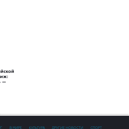
ийской
иж:
ь —
РГ
В МИРЕ
КУЛЬТУРА
ДРУГИЕ НОВОСТИ
СПОРТ