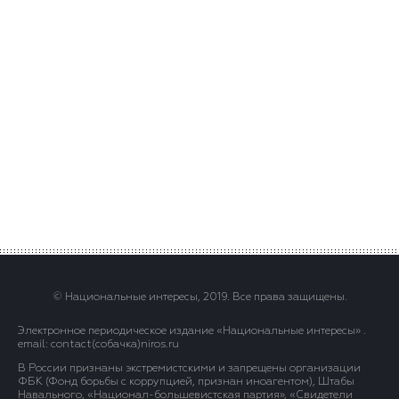
© Национальные интересы, 2019. Все права защищены.
Электронное периодическое издание «Национальные интересы» .
email: contact(сoбaчка)niros.ru
В России признаны экстремистскими и запрещены организации
ФБК (Фонд борьбы с коррупцией, признан иноагентом), Штабы
Навального, «Национал-большевистская партия», «Свидетели