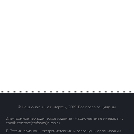
© Национальные интересы, 2019. Все права защищены.
Электронное периодическое издание «Национальные интересы» .
email: contact(сoбaчка)niros.ru
В России признаны экстремистскими и запрещены организации