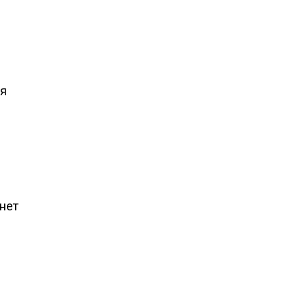
ля
нет