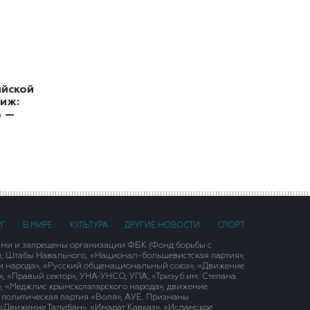
ийской
иж:
ь —
РГ
В МИРЕ
КУЛЬТУРА
ДРУГИЕ НОВОСТИ
СПОРТ
ими и запрещены организации ФБК (Фонд борьбы с
), Штабы Навального, «Национал-большевистская партия»,
и народа», «Русский общенациональный союз», «Движение
 «Правый сектор», УНА-УНСО, УПА, «Тризуб им. Степана
, «Меджлис крымскотатарского народа», движение
 политическая партия «Воля», АУЕ. Признаны
«Движение Талибан», «Имарат Кавказ», «Исламское