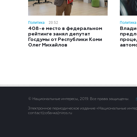
Политика
20:52
Политика
408-е место в федеральном
Влади
рейтинге занял депутат
предл
Госдумы от Республики Коми
проце
Олег Михайлов
автом
© Национальные интересы, 2019. Все права защищены.
Электронное периодическое издание «Национальные интере
contact(сoбaчка)niros.ru