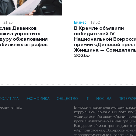
21:25
Бизнес
13:52
слав Даванков
В Кремле объявили
ожил упростить
победителей IV
дуру обжалования
Национальной Всеросс
обильных штрафов
премии «Деловой прест
Женщина — Созидател
2026»
ПОЛИТИКА
ЭКОНОМИКА
ОБЩЕСТВО
IT
МОСКВА
ПЕТЕРБУ
сы» . email:
В России признаны экстремистск
коррупцией, признан иноагентом
«Свидетели Иеговы», «Армия вол
против нелегальной иммиграции»,
Бандеры», «Мизантропик дивижн»
«Артподготовка», общероссийская
террористическими и запрещены: 