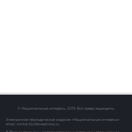
© Национальные интересы, 2019. Все права защищены.
Электронное периодическое издание «Национальные интересы» .
email: contact(сoбaчка)niros.ru