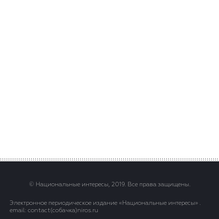
© Национальные интересы, 2019. Все права защищены.
Электронное периодическое издание «Национальные интересы» .
email: contact(сoбaчка)niros.ru