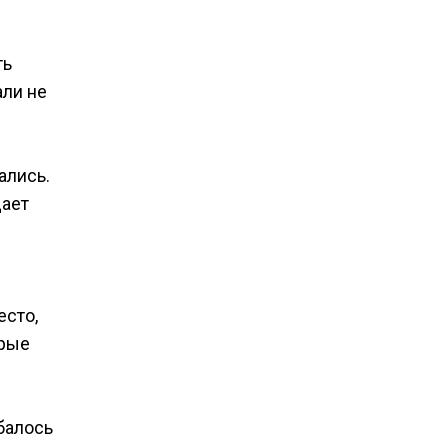
ть
али не
ались.
щает
есто,
орые
балось