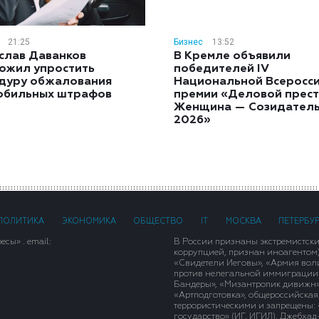
21:25
Бизнес
13:52
слав Даванков
В Кремле объявили
ожил упростить
победителей IV
дуру обжалования
Национальной Всеросс
обильных штрафов
премии «Деловой прест
Женщина — Созидател
2026»
ПОЛИТИКА
ЭКОНОМИКА
ОБЩЕСТВО
IT
МОСКВА
ПЕТЕРБУ
сы» . email:
В России признаны экстремистск
коррупцией, признан иноагентом
«Свидетели Иеговы», «Армия вол
против нелегальной иммиграции»,
Бандеры», «Мизантропик дивижн»
«Артподготовка», общероссийская
террористическими и запрещены: 
государство» (ИГ, ИГИЛ), Джебха