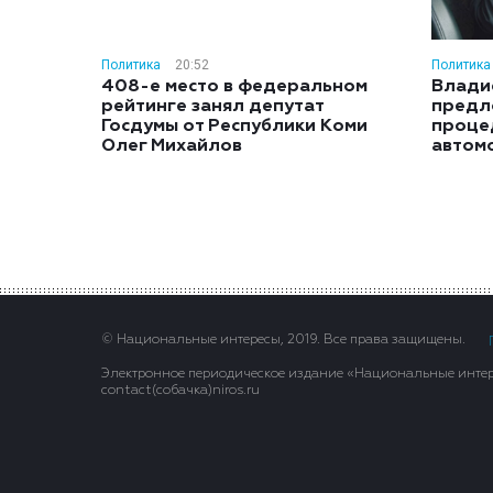
Политика
20:52
Политика
408-е место в федеральном
Влади
рейтинге занял депутат
предл
Госдумы от Республики Коми
проце
Олег Михайлов
автом
© Национальные интересы, 2019. Все права защищены.
Электронное периодическое издание «Национальные интере
contact(сoбaчка)niros.ru