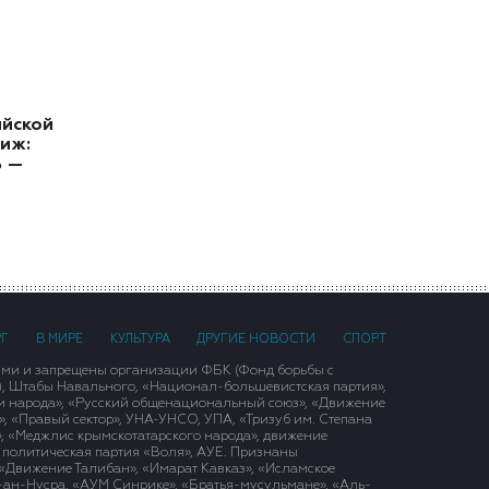
ийской
иж:
ь —
РГ
В МИРЕ
КУЛЬТУРА
ДРУГИЕ НОВОСТИ
СПОРТ
ими и запрещены организации ФБК (Фонд борьбы с
), Штабы Навального, «Национал-большевистская партия»,
и народа», «Русский общенациональный союз», «Движение
 «Правый сектор», УНА-УНСО, УПА, «Тризуб им. Степана
, «Меджлис крымскотатарского народа», движение
 политическая партия «Воля», АУЕ. Признаны
«Движение Талибан», «Имарат Кавказ», «Исламское
д-ан-Нусра, «АУМ Синрике», «Братья-мусульмане», «Аль-