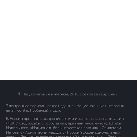
© Национальные интересы, 2019. Все права защищены.
Электронное периодическое издание «Национальные интересы» .
email: contact(сoбaчка)niros.ru
В России признаны экстремистскими и запрещены организации
ФБК (Фонд борьбы с коррупцией, признан иноагентом), Штабы
Навального, «Национал-большевистская партия», «Свидетели
Иеговы», «Армия воли народа», «Русский общенациональный