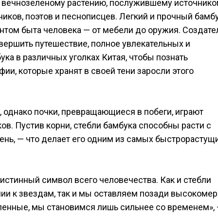
у вечнозеленому растению, послужившему источник
ков, поэтов и песнописцев. Легкий и прочный бамбу
нтом быта человека — от мебели до оружия. Создате
совершить путешествие, полное увлекательных и
ка в различных уголках Китая, чтобы познать
и, которые хранят в своей тени заросли этого
 однако почки, превращающиеся в побеги, играют
в. Пустив корни, стебли бамбука способны расти с
нь, — что делает его одним из самых быстрорастущ
истинный символ всего человечества. Как и стебли
ии к звездам, так и мы оставляем позади высокомер
енные, мы становимся лишь сильнее со временем»,