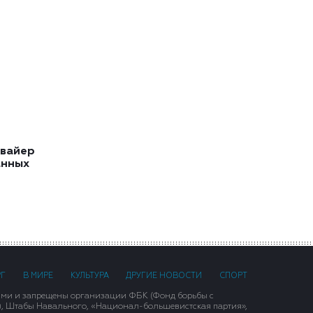
квайер
анных
РГ
В МИРЕ
КУЛЬТУРА
ДРУГИЕ НОВОСТИ
СПОРТ
ими и запрещены организации ФБК (Фонд борьбы с
), Штабы Навального, «Национал-большевистская партия»,