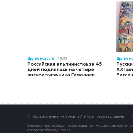
Другие новости
10:33
Другие н
Российская альпинистка за 45
Русски
дней поднялась на четыре
XXI ве
восьмитысячника Гималаев
Рассе
© Национальные интересы, 2019. Все права защищены.
Электронное периодическое издание «Национальные интере
contact(сoбaчка)niros.ru