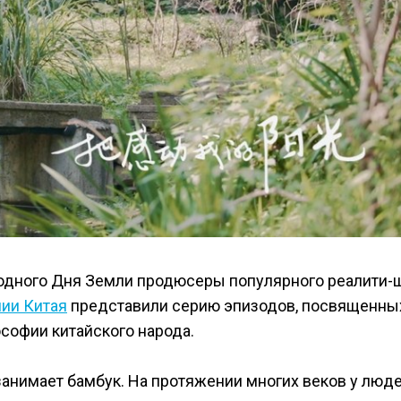
одного Дня Земли продюсеры популярного реалити-ш
ии Китая
представили серию эпизодов, посвященны
софии китайского народа.
занимает бамбук. На протяжении многих веков у люд