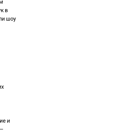
ом
к в
ли шоу
их
ие и
 —