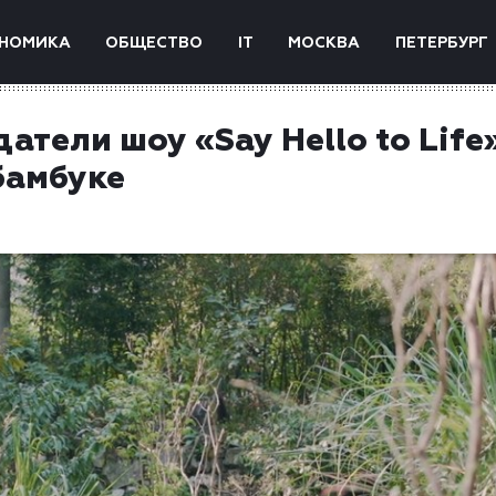
НОМИКА
ОБЩЕСТВО
IT
МОСКВА
ПЕТЕРБУРГ
атели шоу «Say Hello to Life
бамбуке