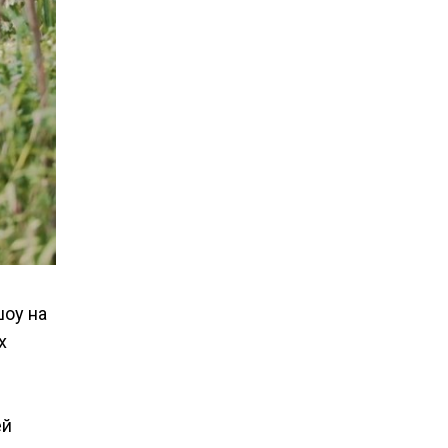
оу на
х
ей