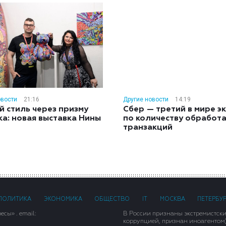
овости
21:16
Другие новости
14:19
й стиль через призму
Сбер — третий в мире э
ка: новая выставка Нины
по количеству обработ
н
транзакций
ПОЛИТИКА
ЭКОНОМИКА
ОБЩЕСТВО
IT
МОСКВА
ПЕТЕРБУ
сы» . email:
В России признаны экстремистск
коррупцией, признан иноагентом