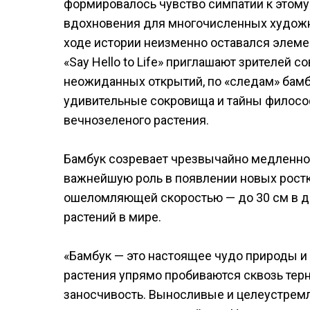
формировалось чувство симпатии к этом
вдохновения для многочисленных художни
ходе истории неизменно оставался элеме
«Say Hello to Life» приглашают зрителей 
неожиданных открытий, по «следам» бамбу
удивительные сокровища и тайны философи
вечнозеленого растения.
Бамбук созревает чрезвычайно медленно,
важнейшую роль в появлении новых ростко
ошеломляющей скоростью — до 30 см в де
растений в мире.
«Бамбук — это настоящее чудо природы и 
растения упрямо пробиваются сквозь терн
заносчивость. Выносливые и целеустремл