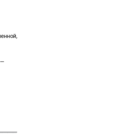
енной,
 —