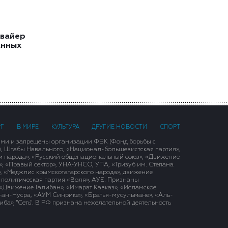
квайер
анных
РГ
В МИРЕ
КУЛЬТУРА
ДРУГИЕ НОВОСТИ
СПОРТ
ими и запрещены организации ФБК (Фонд борьбы с
), Штабы Навального, «Национал-большевистская партия»,
и народа», «Русский общенациональный союз», «Движение
 «Правый сектор», УНА-УНСО, УПА, «Тризуб им. Степана
, «Меджлис крымскотатарского народа», движение
 политическая партия «Воля», АУЕ. Признаны
«Движение Талибан», «Имарат Кавказ», «Исламское
д-ан-Нусра, «АУМ Синрике», «Братья-мусульмане», «Аль-
ба», "Сеть". В РФ признана нежелательной деятельность