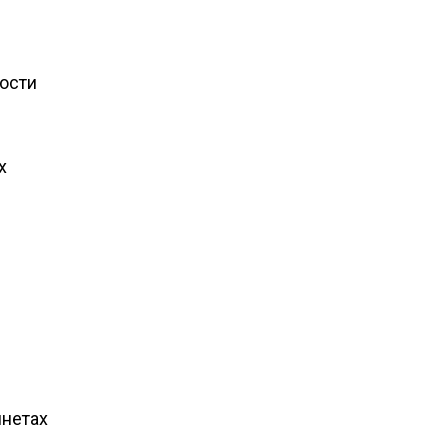
ости
х
инетах