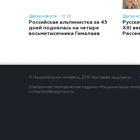
Другие новости
10:33
Другие н
Российская альпинистка за 45
Русски
дней поднялась на четыре
XXI ве
восьмитысячника Гималаев
Рассе
© Национальные интересы, 2019. Все права защищены.
Электронное периодическое издание «Национальные интере
contact(сoбaчка)niros.ru