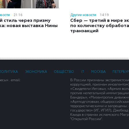
овости
21:16
Другие новости
14:19
й стиль через призму
Сбер — третий в мире э
ка: новая выставка Нины
по количеству обработ
н
транзакций
ПОЛИТИКА
ЭКОНОМИКА
ОБЩЕСТВО
IT
МОСКВА
ПЕТЕРБУ
сы» . email:
В России признаны экстремистск
коррупцией, признан иноагентом
«Свидетели Иеговы», «Армия вол
против нелегальной иммиграции»,
Бандеры», «Мизантропик дивижн»
«Артподготовка», общероссийская
террористическими и запрещены: 
государство» (ИГ, ИГИЛ), Джебха
Каида в странах исламского Магри
"Открытой России".