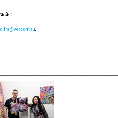
лужбы:
cifra@vercont.ru
.