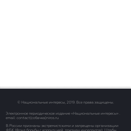
© Национальные интересы, 2019. Все права защищены.
Электронное периодическое издание «Национальные интересы» .
email: contact(сoбaчка)niros.ru
В России признаны экстремистскими и запрещены организации
ФБК (Фонд борьбы с коррупцией, признан иноагентом), Штабы