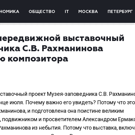
НОМИКА
ОБЩЕСТВО
IT
МОСКВА
ПЕТЕРБУРГ
 передвижной выставочный
ника С.В. Рахманинова
ию композитора
ставочный проект Музея-заповедника С.В. Рахманин
онце июля. Почему важно его увидеть? Потому что это
хманинова, и подготовлена она поистине великим
и, подвижником и просветителем Александром Ерма
 Рахманинова из небытия. Потому что выставка, вкл