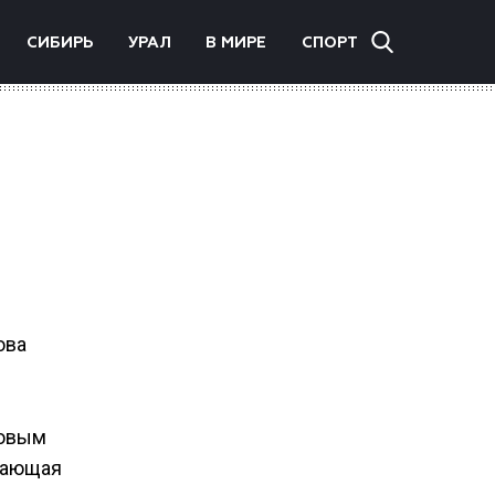
СИБИРЬ
УРАЛ
В МИРЕ
СПОРТ
ова
ковым
ючающая