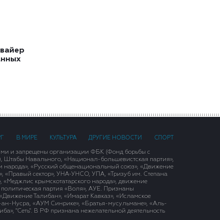
квайер
анных
РГ
В МИРЕ
КУЛЬТУРА
ДРУГИЕ НОВОСТИ
СПОРТ
ими и запрещены организации ФБК (Фонд борьбы с
), Штабы Навального, «Национал-большевистская партия»,
и народа», «Русский общенациональный союз», «Движение
 «Правый сектор», УНА-УНСО, УПА, «Тризуб им. Степана
, «Меджлис крымскотатарского народа», движение
 политическая партия «Воля», АУЕ. Признаны
«Движение Талибан», «Имарат Кавказ», «Исламское
д-ан-Нусра, «АУМ Синрике», «Братья-мусульмане», «Аль-
ба», "Сеть". В РФ признана нежелательной деятельность