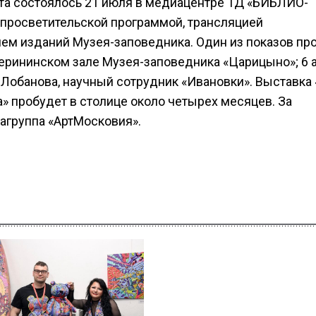
та состоялось 21 июля в медиацентре ТД «БИБЛИО-
просветительской программой, трансляцией
м изданий Музея-заповедника. Один из показов про
терининском зале Музея-заповедника «Царицыно»; 6 
Лобанова, научный сотрудник «Ивановки». Выставка 
» пробудет в столице около четырех месяцев. За
группа «АртМосковия».