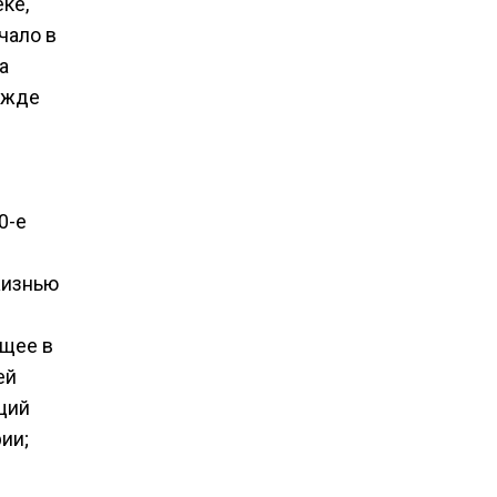
ке,
чало в
а
ежде
0-е
жизнью
ющее в
ей
щий
ии;