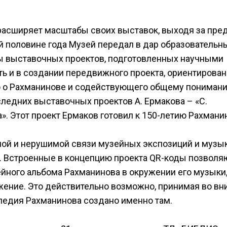
 расширяет масштабы своих выставок, выходя за пр
й половине года Музей передал в дар образователь
ы выставочных проектов, подготовленных научными
ть и в создании передвижного проекта, ориентирован
 о Рахманинове и содействующего общему понимани
ледних выставочных проектов А. Ермакова – «С.
. Этот проект Ермаков готовил к 150-летию Рахмани
мой и нерушимой связи музейных экспозиций и музык
. Встроенные в концепцию проекта QR-коды позволя
йного альбома Рахманинова в окружении его музыки,
жение. Это действительно возможно, принимая во в
следия Рахманинова создано именно там.