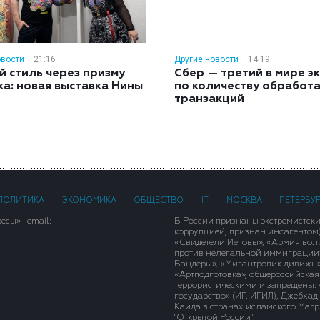
овости
21:16
Другие новости
14:19
й стиль через призму
Сбер — третий в мире э
ка: новая выставка Нины
по количеству обработ
н
транзакций
ПОЛИТИКА
ЭКОНОМИКА
ОБЩЕСТВО
IT
МОСКВА
ПЕТЕРБУ
сы» . email:
В России признаны экстремистск
коррупцией, признан иноагентом
«Свидетели Иеговы», «Армия вол
против нелегальной иммиграции»,
Бандеры», «Мизантропик дивижн»
«Артподготовка», общероссийская
террористическими и запрещены: 
государство» (ИГ, ИГИЛ), Джебха
Каида в странах исламского Магри
"Открытой России".