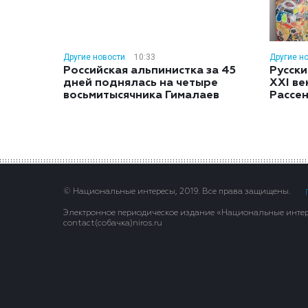
Другие новости
10:33
Другие н
Российская альпинистка за 45
Русски
дней поднялась на четыре
XXI ве
восьмитысячника Гималаев
Рассе
© Национальные интересы, 2019. Все права защищены.
Электронное периодическое издание «Национальные интере
contact(сoбaчка)niros.ru