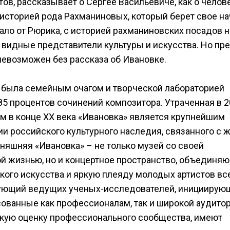
в, рассказывает о Сергее Васильевиче, как о челове
с историей рода Рахманиновых, который берет свое на
чало от Рюрика, с историей рахманиновских посадов н
видные представители культуры и искусства. Но пр
 невозможен без рассказа об Ивановке.
 была семейным очагом и творческой лабораторией
5 процентов сочинений композитора. Утраченная в 2
м в конце XX века «Ивановка» является крупнейшим
и российского культурного наследия, связанного с 
няшняя «Ивановка» – не только музей со своей
 жизнью, но и концертное пространство, объединя
кого искусства и яркую плеяду молодых артистов вс
ирующий ведущих ученых-исследователей, инициирую
ованные как профессионалам, так и широкой аудитор
кую оценку профессионального сообщества, имеют