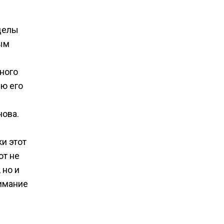
еделы
ным
ного
ю его
нова.
и этот
ют не
 но и
нимание