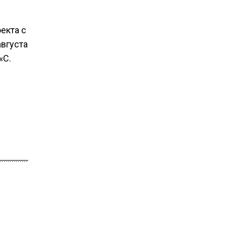
екта с
августа
«С.