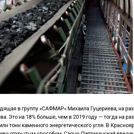
ходящая в группу «САФМАР» Михаила Гуцериева, на ра
а. Это на 18% больше, чем в 2019 году — тогда на ра
лн тонн каменного энергетического угля. В Красноя
иво открытым способом, Саяно-Партизанский введен