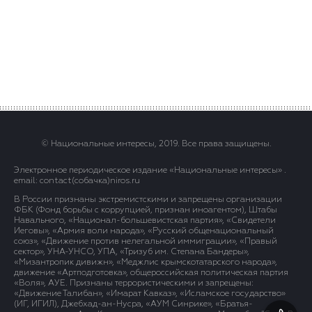
© Национальные интересы, 2019. Все права защищены.
Электронное периодическое издание «Национальные интересы» .
email: contact(сoбaчка)niros.ru
В России признаны экстремистскими и запрещены организации
ФБК (Фонд борьбы с коррупцией, признан иноагентом), Штабы
Навального, «Национал-большевистская партия», «Свидетели
Иеговы», «Армия воли народа», «Русский общенациональный
союз», «Движение против нелегальной иммиграции», «Правый
сектор», УНА-УНСО, УПА, «Тризуб им. Степана Бандеры»,
«Мизантропик дивижн», «Меджлис крымскотатарского народа»,
движение «Артподготовка», общероссийская политическая партия
«Воля», АУЕ. Признаны террористическими и запрещены:
«Движение Талибан», «Имарат Кавказ», «Исламское государство»
(ИГ, ИГИЛ), Джебхад-ан-Нусра, «АУМ Синрике», «Братья-