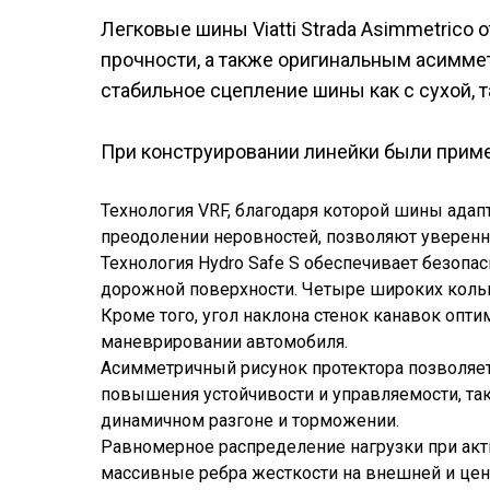
Легковые шины Viatti Strada Asimmetric
прочности, а также оригинальным асимм
стабильное сцепление шины как с сухой, 
При конструировании линейки были прим
Технология VRF, благодаря которой шины ада
преодолении неровностей, позволяют уверенн
Технология Hydro Safe S обеспечивает безопас
дорожной поверхности. Четыре широких кольц
Кроме того, угол наклона стенок канавок опт
маневрировании автомобиля.
Асимметричный рисунок протектора позволяет
повышения устойчивости и управляемости, та
динамичном разгоне и торможении.
Равномерное распределение нагрузки при ак
массивные ребра жесткости на внешней и цент