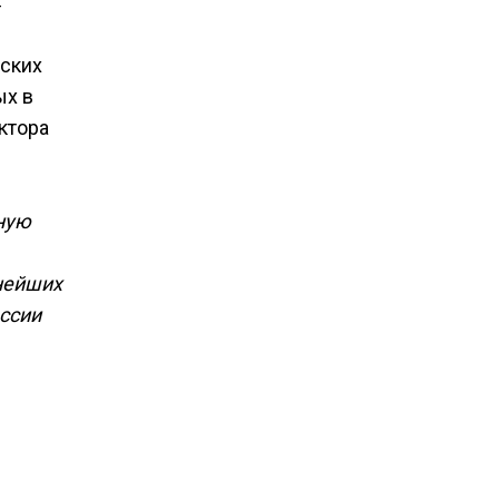
т
йских
ых в
ктора
ную
нейших
ссии