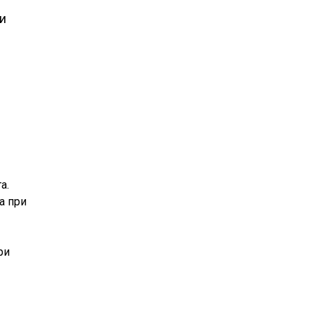
и
а.
а при
ри