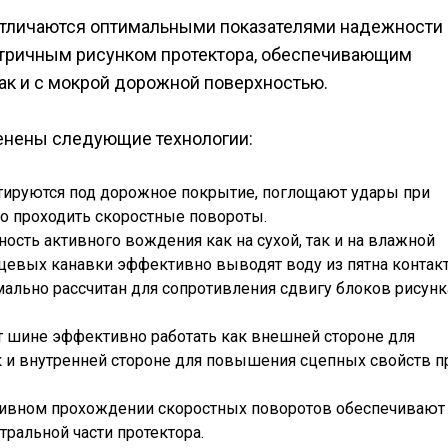
o отличаются оптимальными показателями надежности 
етричным рисунком протектора, обеспечивающим
так и с мокрой дорожной поверхностью.
енены следующие технологии:
птируются под дорожное покрытие, поглощают удары при
о проходить скоростные повороты.
ность активного вождения как на сухой, так и на влажной
евых канавки эффективно выводят воду из пятна контакт
имально рассчитан для сопротивления сдвигу блоков рисунк
 шине эффективно работать как внешней стороне для
к и внутренней стороне для повышения сцепных свойств п
тивном прохождении скоростных поворотов обеспечивают
ральной части протектора.