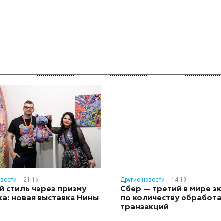
овости
21:16
Другие новости
14:19
й стиль через призму
Сбер — третий в мире э
ка: новая выставка Нины
по количеству обработ
н
транзакций