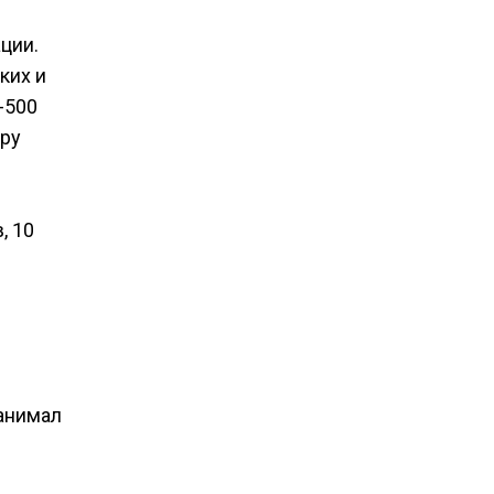
ции.
ких и
-500
ору
, 10
занимал