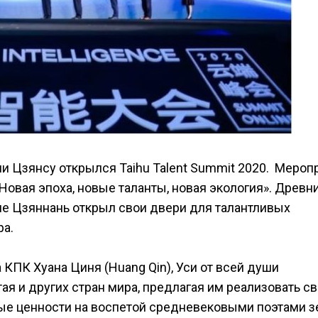
ции Цзянсу открылся Taihu Talent Summit 2020. Мероп
овая эпоха, новые таланты, новая экология». Древн
не Цзяннань открыл свои двери для талантливых
ра.
 КПК Хуана Циня (Huang Qin), Уси от всей души
я и других стран мира, предлагая им реализовать с
ые ценности на воспетой средневековыми поэтами з