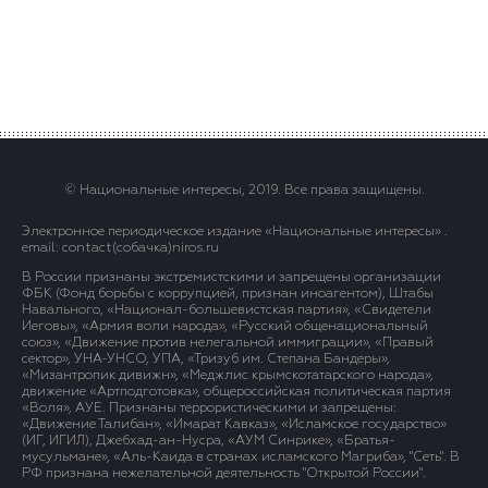
© Национальные интересы, 2019. Все права защищены.
Электронное периодическое издание «Национальные интересы» .
email: contact(сoбaчка)niros.ru
В России признаны экстремистскими и запрещены организации
ФБК (Фонд борьбы с коррупцией, признан иноагентом), Штабы
Навального, «Национал-большевистская партия», «Свидетели
Иеговы», «Армия воли народа», «Русский общенациональный
союз», «Движение против нелегальной иммиграции», «Правый
сектор», УНА-УНСО, УПА, «Тризуб им. Степана Бандеры»,
«Мизантропик дивижн», «Меджлис крымскотатарского народа»,
движение «Артподготовка», общероссийская политическая партия
«Воля», АУЕ. Признаны террористическими и запрещены:
«Движение Талибан», «Имарат Кавказ», «Исламское государство»
(ИГ, ИГИЛ), Джебхад-ан-Нусра, «АУМ Синрике», «Братья-
мусульмане», «Аль-Каида в странах исламского Магриба», "Сеть". В
РФ признана нежелательной деятельность "Открытой России".