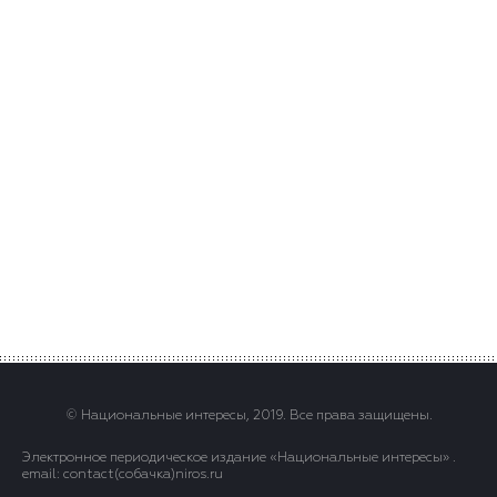
© Национальные интересы, 2019. Все права защищены.
Электронное периодическое издание «Национальные интересы» .
email: contact(сoбaчка)niros.ru