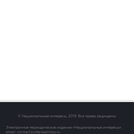
© Национальные интересы, 2019. Все права защищены.
Электронное периодическое издание «Национальные интересы» .
email: contact(сoбaчка)niros.ru