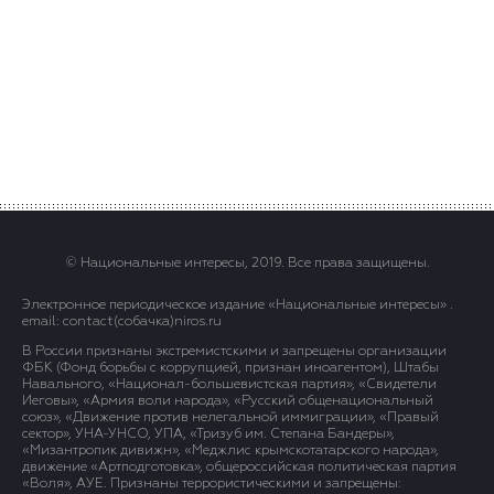
© Национальные интересы, 2019. Все права защищены.
Электронное периодическое издание «Национальные интересы» .
email: contact(сoбaчка)niros.ru
В России признаны экстремистскими и запрещены организации
ФБК (Фонд борьбы с коррупцией, признан иноагентом), Штабы
Навального, «Национал-большевистская партия», «Свидетели
Иеговы», «Армия воли народа», «Русский общенациональный
союз», «Движение против нелегальной иммиграции», «Правый
сектор», УНА-УНСО, УПА, «Тризуб им. Степана Бандеры»,
«Мизантропик дивижн», «Меджлис крымскотатарского народа»,
движение «Артподготовка», общероссийская политическая партия
«Воля», АУЕ. Признаны террористическими и запрещены: