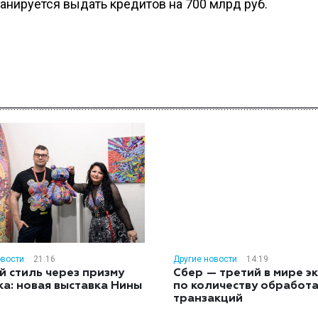
ланируется выдать кредитов на 700 млрд руб.
овости
21:16
Другие новости
14:19
й стиль через призму
Сбер — третий в мире э
ка: новая выставка Нины
по количеству обработ
н
транзакций