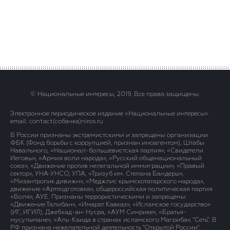
© Национальные интересы, 2019. Все права защищены.
Электронное периодическое издание «Национальные интересы» .
email: contact(сoбaчка)niros.ru
В России признаны экстремистскими и запрещены организации
ФБК (Фонд борьбы с коррупцией, признан иноагентом), Штабы
Навального, «Национал-большевистская партия», «Свидетели
Иеговы», «Армия воли народа», «Русский общенациональный
союз», «Движение против нелегальной иммиграции», «Правый
сектор», УНА-УНСО, УПА, «Тризуб им. Степана Бандеры»,
«Мизантропик дивижн», «Меджлис крымскотатарского народа»,
движение «Артподготовка», общероссийская политическая партия
«Воля», АУЕ. Признаны террористическими и запрещены:
«Движение Талибан», «Имарат Кавказ», «Исламское государство»
(ИГ, ИГИЛ), Джебхад-ан-Нусра, «АУМ Синрике», «Братья-
мусульмане», «Аль-Каида в странах исламского Магриба», "Сеть". В
РФ признана нежелательной деятельность "Открытой России".