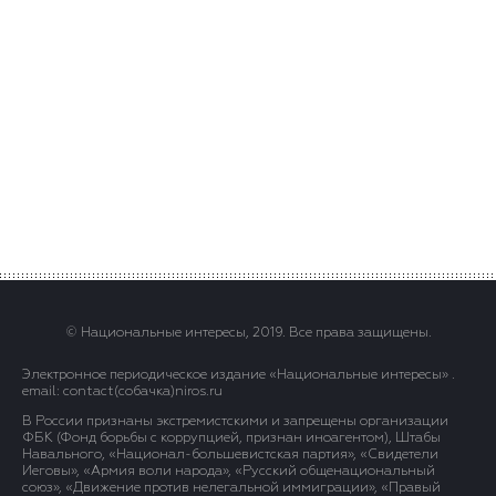
© Национальные интересы, 2019. Все права защищены.
Электронное периодическое издание «Национальные интересы» .
email: contact(сoбaчка)niros.ru
В России признаны экстремистскими и запрещены организации
ФБК (Фонд борьбы с коррупцией, признан иноагентом), Штабы
Навального, «Национал-большевистская партия», «Свидетели
Иеговы», «Армия воли народа», «Русский общенациональный
союз», «Движение против нелегальной иммиграции», «Правый