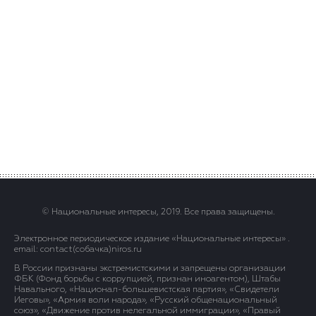
© Национальные интересы, 2019. Все права защищены.
Электронное периодическое издание «Национальные интересы» .
email: contact(сoбaчка)niros.ru
В России признаны экстремистскими и запрещены организации
ФБК (Фонд борьбы с коррупцией, признан иноагентом), Штабы
Навального, «Национал-большевистская партия», «Свидетели
Иеговы», «Армия воли народа», «Русский общенациональный
союз», «Движение против нелегальной иммиграции», «Правый