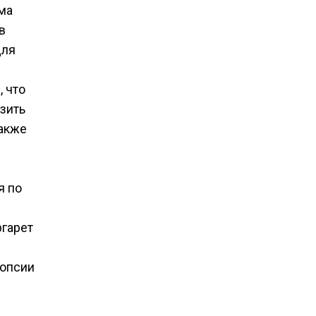
ма
в
для
 что
изить
также
я по
ргарет
иопсии