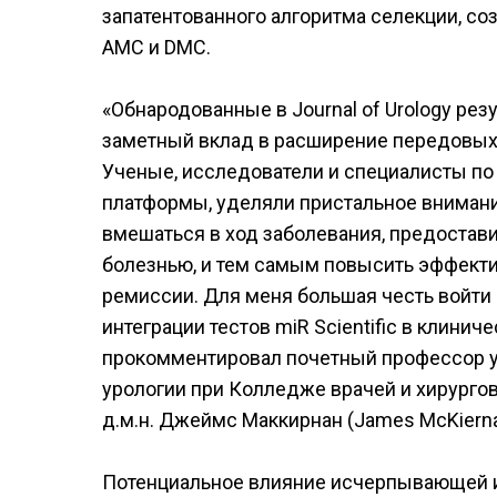
запатентованного алгоритма селекции, со
АМС и DMC.
«Обнародованные в Journal of Urology резу
заметный вклад в расширение передовы
Ученые, исследователи и специалисты по 
платформы, уделяли пристальное вниман
вмешаться в ход заболевания, предостав
болезнью, и тем самым повысить эффекти
ремиссии. Для меня большая честь войти
интеграции тестов miR Scientific в клинич
прокомментировал почетный профессор у
урологии при Колледже врачей и хирурго
д.м.н. Джеймс Маккирнан (James McKierna
Потенциальное влияние исчерпывающей и 