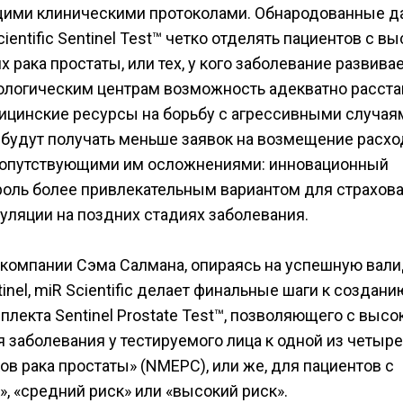
ими клиническими протоколами. Обнародованные д
ientific Sentinel Test™ четко отделять пациентов с в
рака простаты, или тех, у кого заболевание развива
ологическим центрам возможность адекватно расста
ицинские ресурсы на борьбу с агрессивными случая
 будут получать меньше заявок на возмещение расхо
сопутствующими им осложнениями: инновационный
роль более привлекательным вариантом для страхова
ляции на поздних стадиях заболевания.
 компании Сэма Салмана, опираясь на успешную вал
inel, miR Scientific делает финальные шаги к создани
плекта Sentinel Prostate Test™, позволяющего с высо
я заболевания у тестируемого лица к одной из четыр
ов рака простаты» (NMEPC), или же, для пациентов с
», «средний риск» или «высокий риск».