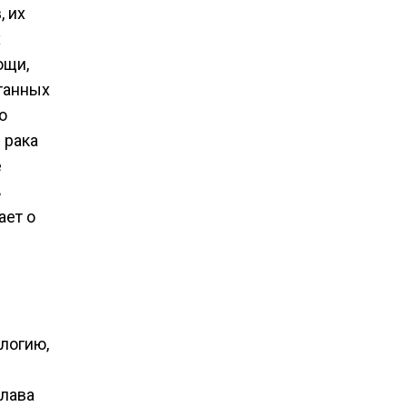
, их
х
ощи,
отанных
о
 рака
е
ь
ает о
логию,
глава