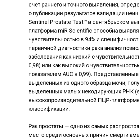
счет раннего и точного выявления, опред
о публикации результатов валидации неин
Sentinel Prostate Test™ в сентябрьском в
платформа miR Scientific способна выявл
чувствительностью в 94% и специфичность
первичной диагностики рака анализ позв
заболевания как низкий с чувствительнос
0,98) или как высокий с чувствительност
показателем AUC в 0,99). Представленные
выделенных из одного образца мочи, пол
выделенных малых некодирующих РНК (sn
высокопроизводительной ПЦР-платформе 
классификации.
Рак простаты — одно из самых распростр
место среди основных причин смерти аме