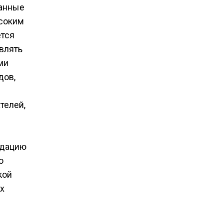
анные
ысоким
ется
влять
ми
дов,
телей,
идацию
ю
кой
ех