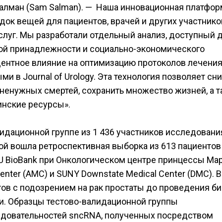
алман (Sam Salman). — Наша инновационная платфор
ок вещей для пациентов, врачей и других участнико
луг. Мы разработали отдельный анализ, доступный 
вой принадлежности и социально-экономического
ентное влияние на оптимизацию протоколов лечения,
 в Journal of Urology. Эта технология позволяет сн
 ненужных смертей, сохранить множество жизней, а 
нские ресурсы».
идационной группе из 1 436 участников исследовани
рой вошла ретроспективная выборка из 613 пациентов
U BioBank при Онкологическом центре принцессы Ма
Center (AMC) и SUNY Downstate Medical Center (DMC). В
ъектов с подозрением на рак простаты до проведения б
и. Образцы тестово-валидационной группы
едовательностей sncRNA, полученных посредством