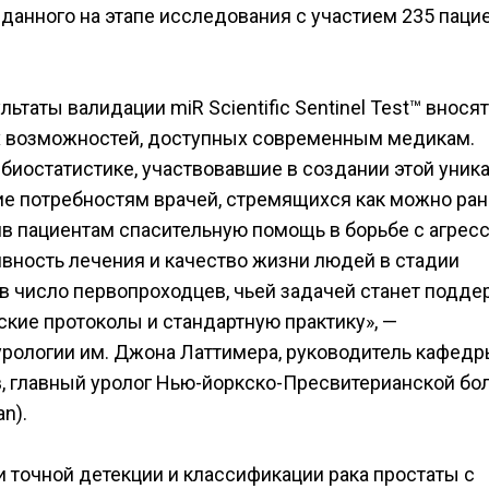
зданного на этапе исследования с участием 235 паци
льтаты валидации miR Scientific Sentinel Test™ вносят
х возможностей, доступных современным медикам.
биостатистике, участвовавшие в создании этой уник
ие потребностям врачей, стремящихся как можно ра
ив пациентам спасительную помощь в борьбе с агрес
вность лечения и качество жизни людей в стадии
 в число первопроходцев, чьей задачей станет подде
еские протоколы и стандартную практику», —
рологии им. Джона Латтимера, руководитель кафед
в, главный уролог Нью-йоркско-Пресвитерианской б
n).
точной детекции и классификации рака простаты с