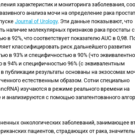
еления характеристик и мониторинга заболевания, с
вазивного анализа мочи на определение рака проста
ыпуске
Journal of Urology
. Эти данные показывают, что
ять наличие молекулярных признаков рака простаты с
ю в 92%, что соответствует показателю AUC в 0,98. П
оляет классифицировать риск дальнейшего развития
тью в 93% и специфичностью в 90% (что эквивалентн
ью в 94% и специфичностью 96% (с эквивалентным
 в публикации результаты основаны на экзосомах моч
ученного естественным образом. Сотни специально
cRNA) изучаются в режиме реального времени на
и анализируются с помощью запатентованного алго
аненных онкологических заболеваний, занимающее в
риканских пациентов, страдающих от рака, значител