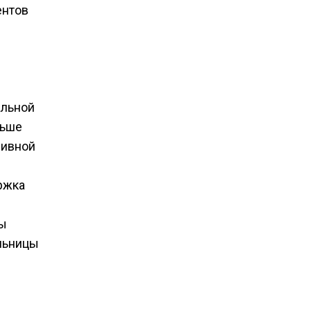
ентов
альной
ньше
сивной
ржка
ры
ольницы