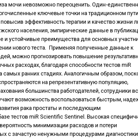
иза мочи невозможно переоценить. Один-единствен
ногочисленные ключевые точки на традиционном пут
, повысив эффективность терапии и качество жизни 
ужского населения, эмпирические данные в публика
ые и устойчивые преимущества для основных участн
нии нового теста. Применяя полученные данные к
юдей, можно прогнозировать повышение результатив
чных расходах, благодаря способности тестов miR
 на самых ранних стадиях. Аналогичным образом, поск
спространяются на репрезентативную популяцию,
хования большинства работодателей, сотрудники в
лучают возможность воспользоваться быстрым, наде
азвития рака простаты и последующим
е тестов miR Scientific Sentinel. Высокая специфич
вероятность минимизации расходов и потери
ых с зачастую ненужными процедурами диагностики