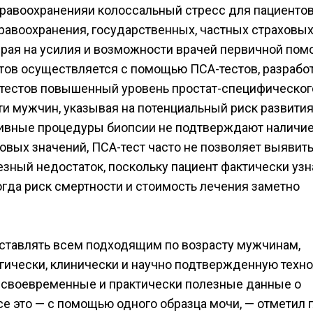
дравоохраненияи колоссальный стресс для пациентов
авоохранения, государственных, частных страховы
ирая на усилия и возможности врачей первичной пом
ентов осуществляется с помощью ПСА-тестов, разраб
х тестов повышенный уровень простат-специфическог
ти мужчин, указывая на потенциальный риск развития
ивные процедуры биопсии не подтверждают наличи
овых значений, ПСА-тест часто не позволяет выявит
езный недостаток, поскольку пациент фактически узн
огда риск смертности и стоимость лечения заметно
доставлять всем подходящим по возрасту мужчинам,
гически, клинически и научно подтвержденную техно
своевременные и практически полезные данные о
се это — с помощью одного образца мочи, — отметил 