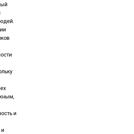
ный
и
людей.
ции
иков
ности
ольку
сех
жным,
ность и
 и