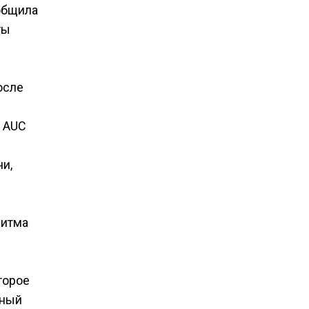
ообщила
ты
осле
о AUC
и,
ритма
торое
ьный