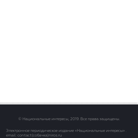
© Национальные интересы, 2019. Все права защищены.
Электронное периодическое издание «Национальные интересы» .
email: contact(сoбaчка)niros.ru