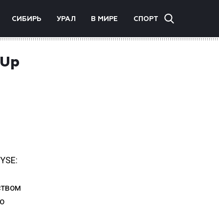
СИБИРЬ
УРАЛ
В МИРЕ
СПОРТ
 Up
NYSE:
ством
о