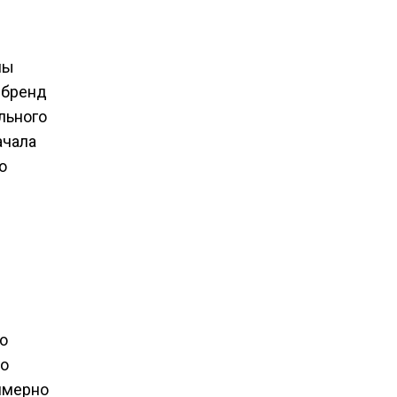
мы
 бренд
льного
ачала
о
 о
го
имерно