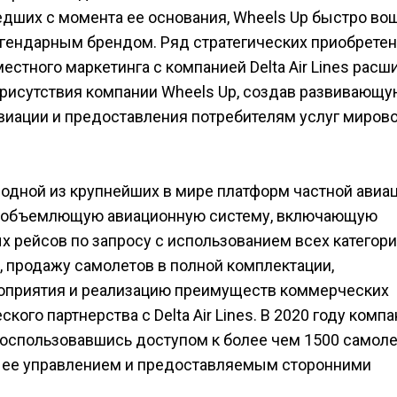
ошедших с момента ее основания, Wheels Up быстро во
егендарным брендом. Ряд стратегических приобретен
естного маркетинга с компанией Delta Air Lines расш
рисутствия компании Wheels Up, создав развивающ
виации и предоставления потребителям услуг миров
одной из крупнейших в мире платформ частной авиац
всеобъемлющую авиационную систему, включающую
х рейсов по запросу с использованием всех категор
 продажу самолетов в полной комплектации,
оприятия и реализацию преимуществ коммерческих
кого партнерства с Delta Air Lines. В 2020 году комп
воспользовавшись доступом к более чем 1500 самоле
д ее управлением и предоставляемым сторонними