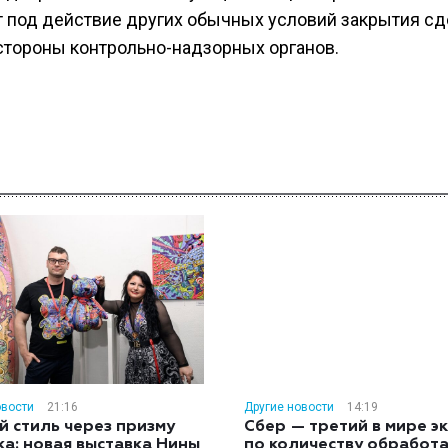
ает под действие других обычных условий закрытия сд
стороны контрольно-надзорных органов.
овости
21:16
Другие новости
14:19
й стиль через призму
Сбер — третий в мире э
ка: новая выставка Нины
по количеству обработ