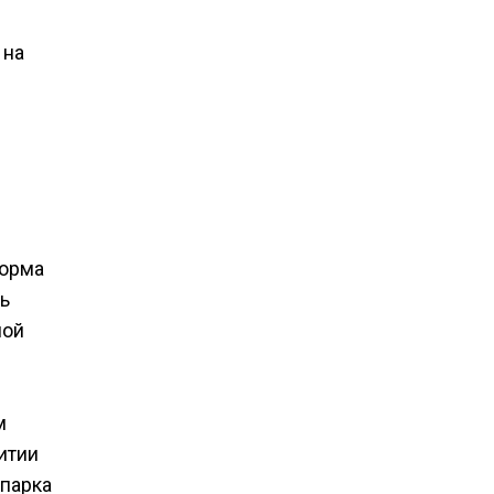
 на
форма
ь
ной
м
итии
 парка