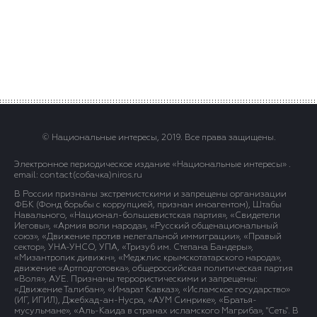
© Национальные интересы, 2019. Все права защищены.
Электронное периодическое издание «Национальные интересы» .
email: contact(сoбaчка)niros.ru
В России признаны экстремистскими и запрещены организации
ФБК (Фонд борьбы с коррупцией, признан иноагентом), Штабы
Навального, «Национал-большевистская партия», «Свидетели
Иеговы», «Армия воли народа», «Русский общенациональный
союз», «Движение против нелегальной иммиграции», «Правый
сектор», УНА-УНСО, УПА, «Тризуб им. Степана Бандеры»,
«Мизантропик дивижн», «Меджлис крымскотатарского народа»,
движение «Артподготовка», общероссийская политическая партия
«Воля», АУЕ. Признаны террористическими и запрещены:
«Движение Талибан», «Имарат Кавказ», «Исламское государство»
(ИГ, ИГИЛ), Джебхад-ан-Нусра, «АУМ Синрике», «Братья-
мусульмане», «Аль-Каида в странах исламского Магриба», "Сеть". В