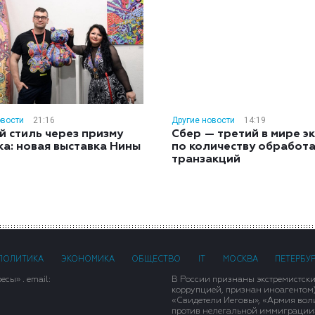
овости
21:16
Другие новости
14:19
й стиль через призму
Сбер — третий в мире э
ка: новая выставка Нины
по количеству обработ
н
транзакций
ПОЛИТИКА
ЭКОНОМИКА
ОБЩЕСТВО
IT
МОСКВА
ПЕТЕРБУ
сы» . email:
В России признаны экстремистск
коррупцией, признан иноагентом
«Свидетели Иеговы», «Армия вол
против нелегальной иммиграции»,