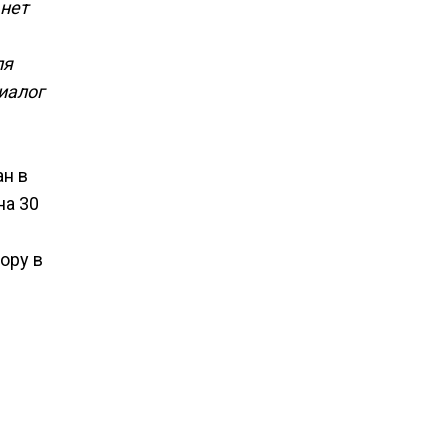
 нет
ля
иалог
н в
на 30
ору в