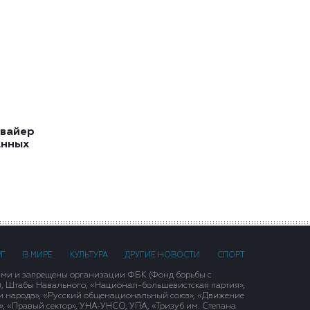
квайер
анных
РГ
В МИРЕ
КУЛЬТУРА
ДРУГИЕ НОВОСТИ
СПОРТ
ими и запрещены организации ФБК (Фонд борьбы с
), Штабы Навального, «Национал-большевистская партия»,
и народа», «Русский общенациональный союз», «Движение
 «Правый сектор», УНА-УНСО, УПА, «Тризуб им. Степана