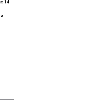
ло 14
 и