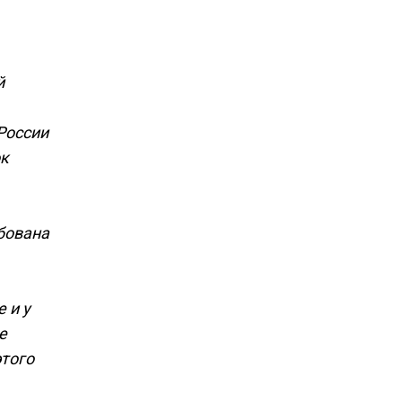
й
России
ок
бована
 и у
е
этого