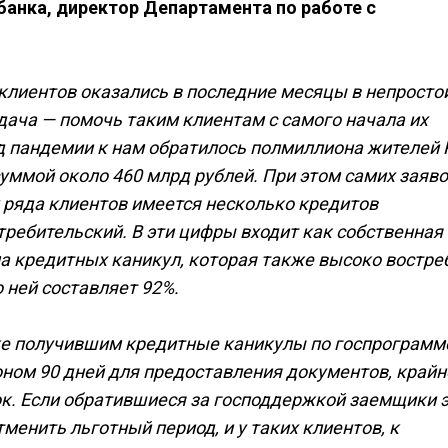
банка, директор Департамента по работе с
клиентов оказались в последние месяцы в непросто
дача — помочь таким клиентам с самого начала их
д пандемии к нам обратилось полмиллиона жителей 
уммой около 460 млрд рублей. При этом самих заяв
 у ряда клиентов имеется несколько кредитов
требительский. В эти цифры входит как собственная
а кредитных каникул, которая также высоко востре
о ней составляет 92%.
же получившим кредитные каникулы по госпрограмме
ном 90 дней для предоставления документов, крайн
ок. Если обратившиеся за господдержкой заемщики 
менить льготный период, и у таких клиентов, к