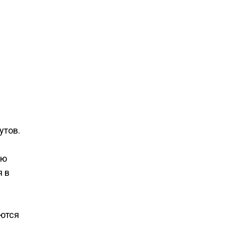
утов.
ую
я в
уются