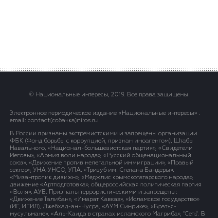
© Национальные интересы, 2019. Все права защищены.
Электронное периодическое издание «Национальные интересы» .
email: contact(сoбaчка)niros.ru
В России признаны экстремистскими и запрещены организации
ФБК (Фонд борьбы с коррупцией, признан иноагентом), Штабы
Навального, «Национал-большевистская партия», «Свидетели
Иеговы», «Армия воли народа», «Русский общенациональный
союз», «Движение против нелегальной иммиграции», «Правый
сектор», УНА-УНСО, УПА, «Тризуб им. Степана Бандеры»,
«Мизантропик дивижн», «Меджлис крымскотатарского народа»,
движение «Артподготовка», общероссийская политическая партия
«Воля», АУЕ. Признаны террористическими и запрещены:
«Движение Талибан», «Имарат Кавказ», «Исламское государство»
(ИГ, ИГИЛ), Джебхад-ан-Нусра, «АУМ Синрике», «Братья-
мусульмане», «Аль-Каида в странах исламского Магриба», "Сеть". В