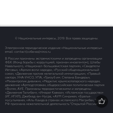
© Национальные интересы, 2019. Все права защищены.
Электронное периодическое издание «Национальные интересы» .
email: contact(сoбaчка)niros.ru
В России признаны экстремистскими и запрещены организации
ФБК (Фонд борьбы с коррупцией, признан иноагентом), Штабы
Навального, «Национал-большевистская партия», «Свидетели
Иеговы», «Армия воли народа», «Русский общенациональный
союз», «Движение против нелегальной иммиграции», «Правый
сектор», УНА-УНСО, УПА, «Тризуб им. Степана Бандеры»,
«Мизантропик дивижн», «Меджлис крымскотатарского народа»,
движение «Артподготовка», общероссийская политическая партия
«Воля», АУЕ. Признаны террористическими и запрещены:
«Движение Талибан», «Имарат Кавказ», «Исламское государство»
(ИГ, ИГИЛ), Джебхад-ан-Нусра, «АУМ Синрике», «Братья-
мусульмане», «Аль-Каида в странах исламского Магриба», "Сеть". В
РФ признана нежелательной деятельность "Открытой России".