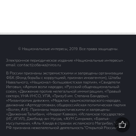
© Национальные интересы, 2019. Все права защищены.
Электронное периодическое издание «Национальные интересы» .
email: contact(сoбaчка)niros.ru
В России признаны экстремистскими и запрещены организации
ФБК (Фонд борьбы с коррупцией, признан иноагентом), Штабы
Навального, «Национал-большевистская партия», «Свидетели
Иеговы», «Армия воли народа», «Русский общенациональный
союз», «Движение против нелегальной иммиграции», «Правый
сектор», УНА-УНСО, УПА, «Тризуб им. Степана Бандеры»,
«Мизантропик дивижн», «Меджлис крымскотатарского народа»,
движение «Артподготовка», общероссийская политическая партия
«Воля», АУЕ. Признаны террористическими и запрещены:
«Движение Талибан», «Имарат Кавказ», «Исламское государство»
(ИГ, ИГИЛ), Джебхад-ан-Нусра, «АУМ Синрике», «Братья-
мусульмане», «Аль-Каида в странах исламского Магриба», "Сеть". В
РФ признана нежелательной деятельность "Открытой России".