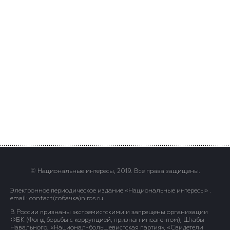
© Национальные интересы, 2019. Все права защищены.
Электронное периодическое издание «Национальные интересы» .
email: contact(сoбaчка)niros.ru
В России признаны экстремистскими и запрещены организации
ФБК (Фонд борьбы с коррупцией, признан иноагентом), Штабы
Навального, «Национал-большевистская партия», «Свидетели