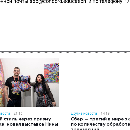
ной почты sdo@concord.education и по телефону +7 
овости
21:16
Другие новости
14:19
й стиль через призму
Сбер — третий в мире э
ка: новая выставка Нины
по количеству обработ
н
транзакций