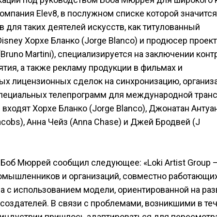
Компания Elev8, в послужном списке которой значится
 для таких деятелей искусств, как титулованный
Disney Хорхе Бланко (Jorge Blanco) и продюсер проек
runo Martini), специализируется на заключении конт
ия, а также рекламу продукции в фильмах и
ых лицензионных сделок на синхронизацию, организ
специальных телепрограмм для международной тран
 входят Хорхе Бланко (Jorge Blanco), Джонатан Антуа
acobs), Анна Чейз (Anna Chase) и Джей Бродвей (J
Боб Мюррей сообщил следующее: «Loki Artist Group —
мышленников и организаций, совместно работающи
са с использованием модели, ориентированной на раз
 создателей. В связи с проблемами, возникшими в те
 индустрии пришлось адаптироваться для пересмотр