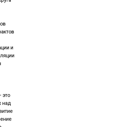
тов
рактов
ации и
сляции
н
 это
х над
витие
чение
а