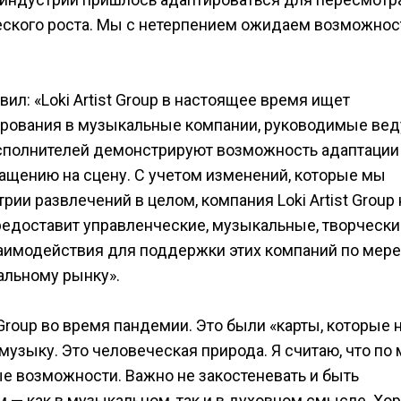
еского роста. Мы с нетерпением ожидаем возможнос
л: «Loki Artist Group в настоящее время ищет
ирования в музыкальные компании, руководимые ве
сполнителей демонстрируют возможность адаптации 
ащению на сцену. С учетом изменений, которые мы
ии развлечений в целом, компания Loki Artist Group 
редоставит управленческие, музыкальные, творчески
заимодействия для поддержки этих компаний по мере
льному рынку».
 Group во время пандемии. Это были «карты, которые 
 музыку. Это человеческая природа. Я считаю, что по
е возможности. Важно не закостеневать и быть
 — как в музыкальном, так и в духовном смысле. Хо