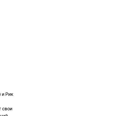
 и Рик
т свои
ений