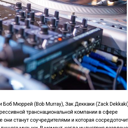
об Мюррей (Bob Murray), Зак Деккаки (Zack Dekkaki)
огрессивной транснациональной компании в сфере
 все они станут соучредителями и которая сосредоточи
удущего музыки. В момент, когда индустрия развлеч