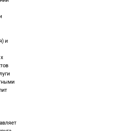
и
я) и
ых
ктов
луги
етными
лит
тавляет
круга