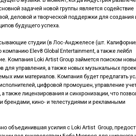
основной задачей новой группы является содействие
ой, деловой и творческой поддержки для создания 
ипов будущего успеха.
аписывающие студии (в Лос-Анджелесе (шт. Калифорни
компанию Elev8 Global Entertainment, а также лейбл
е. Компания Loki Artist Group займется поиском нов
ов для управления, а также новых музыкальных прое
мых ими материалов. Компания будет предлагать ус
 исполнителей, цифровой промоушен, управление уч
, а также лицензирования и синхронизации, что позво
и брендами, кино- и телестудиями и рекламными
авно объединившая усилия с Loki Artist Group, предос
ации под руководством Боба Мюррея для широкого 