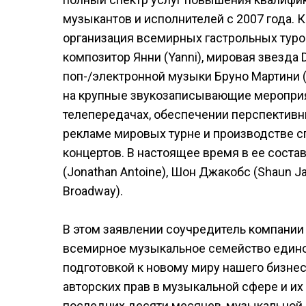
музыкантов и исполнителей с 2007 года. 
организация всемирных гастрольных туров
композитор Янни (Yanni), мировая звезда 
поп-/электронной музыки Бруно Мартини (B
на крупные звукозаписывающие мероприят
телепередачах, обеспечении перспективн
рекламе мировых турне и производстве 
концертов. В настоящее время в ее состав
(Jonathan Antoine), Шон Джакобс (Shaun J
Broadway).
В этом заявлении соучредитель компании 
всемирное музыкальное семейство едино
подготовкой к новому миру нашего бизне
авторских прав в музыкальной сфере и их
последних десяти месяцев, музыкальной