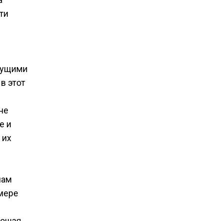
ти
дущими
в этот
не
е и
 их
нам
 мере
рошая