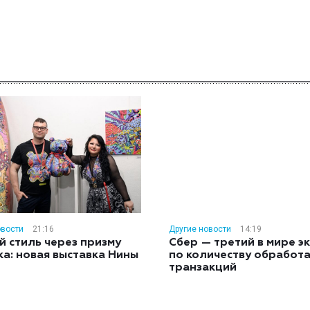
овости
21:16
Другие новости
14:19
й стиль через призму
Сбер — третий в мире э
ка: новая выставка Нины
по количеству обработ
н
транзакций