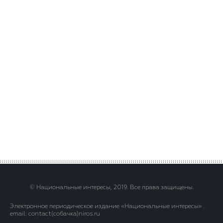
© Национальные интересы, 2019. Все права защищены.
Электронное периодическое издание «Национальные интересы» .
email: contact(сoбaчка)niros.ru