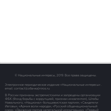
© Национальные интересы, 2019. Все права защищены.
Электронное периодическое издание «Национальные интересы» .
email: contact(сoбaчка)niros.ru
В России признаны экстремистскими и запрещены организации
ФБК (Фонд борьбы с коррупцией, признан иноагентом), Штабы
Навального, «Национал-большевистская партия», «Свидетели
Иеговы», «Армия воли народа», «Русский общенациональный
союз», «Движение против нелегальной иммиграции», «Правый