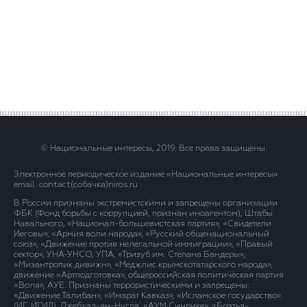
© Национальные интересы, 2019. Все права защищены.
Электронное периодическое издание «Национальные интересы» .
email: contact(сoбaчка)niros.ru
В России признаны экстремистскими и запрещены организации
ФБК (Фонд борьбы с коррупцией, признан иноагентом), Штабы
Навального, «Национал-большевистская партия», «Свидетели
Иеговы», «Армия воли народа», «Русский общенациональный
союз», «Движение против нелегальной иммиграции», «Правый
сектор», УНА-УНСО, УПА, «Тризуб им. Степана Бандеры»,
«Мизантропик дивижн», «Меджлис крымскотатарского народа»,
движение «Артподготовка», общероссийская политическая партия
«Воля», АУЕ. Признаны террористическими и запрещены:
«Движение Талибан», «Имарат Кавказ», «Исламское государство»
(ИГ, ИГИЛ), Джебхад-ан-Нусра, «АУМ Синрике», «Братья-