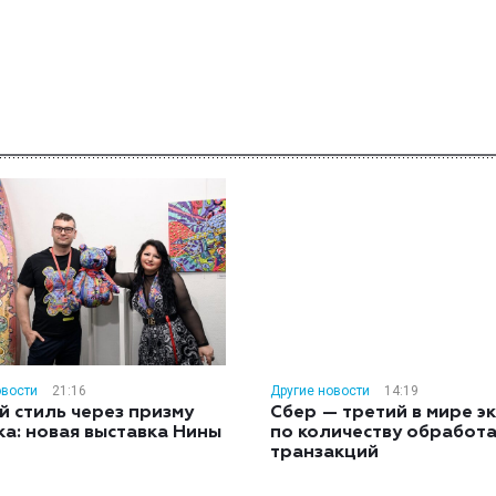
овости
21:16
Другие новости
14:19
й стиль через призму
Сбер — третий в мире э
ка: новая выставка Нины
по количеству обработ
н
транзакций