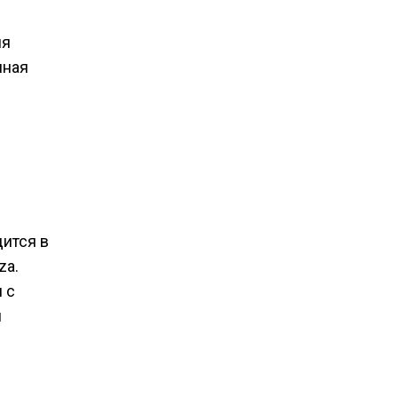
ия
нная
дится в
za.
 с
й