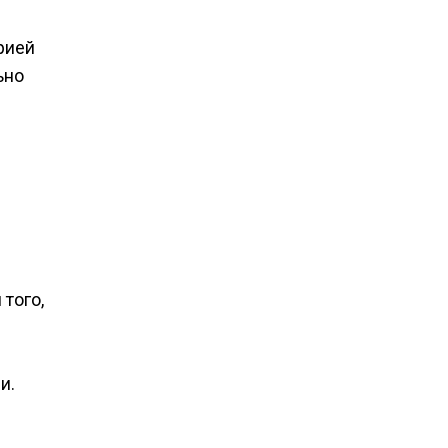
рией
ьно
того,
и.