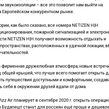
м звукоизоляции – все это позволит нам выйти на
а Европейском конкурентном рынке.
рии, как было сказано, все номера NETIZEN H|H
диционирования, пожарной сигнализацией и электро
ости NETIZEN H|H получают возможность отдыхать и
пространствах, расположенных в удачной локации, в
ечательностей.
а фирменная дружелюбная атмосфера, новые встречи
общей крышей, что лучше всего помогает открыть д
ать путешествия доступными и комфортными, создав
 себя в окружении друзей вдали от дома.
zz Air планирует в сентябре 2020 г. открыть операц
 в Будапешт станут для россиян ещё проще и дешевле