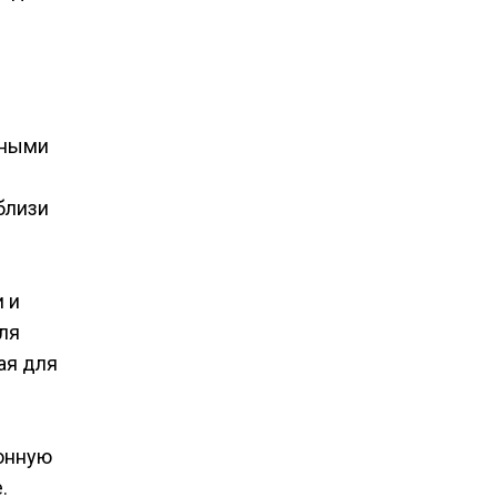
нными
близи
 и
ля
ая для
ионную
.