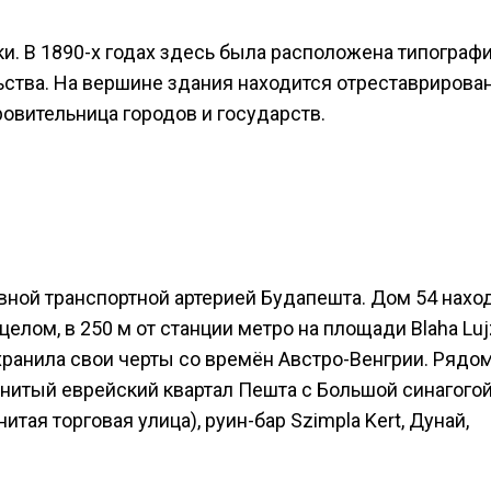
и. В 1890-х годах здесь была расположена типограф
ьства. На вершине здания находится отреставрирова
овительница городов и государств.
авной транспортной артерией Будапешта. Дом 54 нахо
целом, в 250 м от станции метро на площади Blaha Luj
ранила свои черты со времён Австро-Венгрии. Рядом
енитый еврейский квартал Пешта с Большой синагого
нитая торговая улица), руин-бар Szimpla Kert, Дунай,