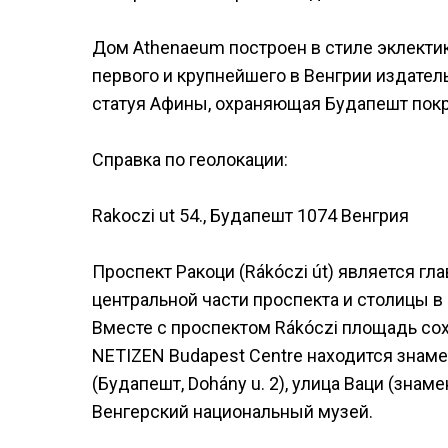
Дом Athenaeum построен в стиле эклектик
первого и крупнейшего в Венгрии издател
статуя Афины, охраняющая Будапешт покр
Справка по геолокации:
Rakoczi ut 54., Будапешт 1074 Венгрия
Проспект Ракоци (Rákóczi út) является гл
центральной части проспекта и столицы в 
Вместе с проспектом Rákóczi площадь сох
NETIZEN Budapest Centre находится знам
(Будапешт, Dohány u. 2), улица Ваци (знаме
Венгерский национальный музей.