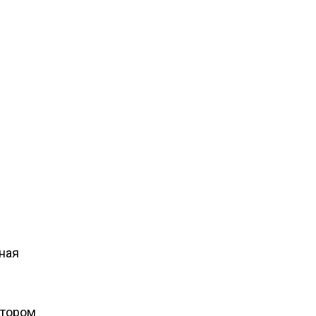
ная
отором