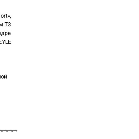
rt»,
м Т3
ндре
EYLE
ной