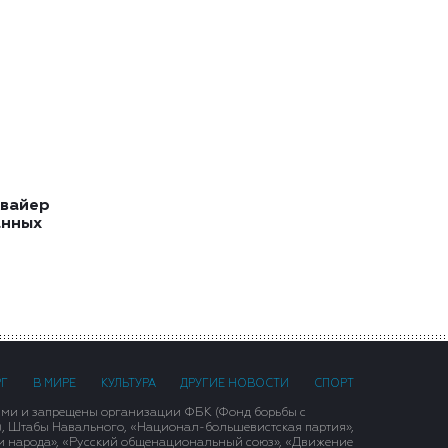
квайер
анных
РГ
В МИРЕ
КУЛЬТУРА
ДРУГИЕ НОВОСТИ
СПОРТ
ими и запрещены организации ФБК (Фонд борьбы с
), Штабы Навального, «Национал-большевистская партия»,
и народа», «Русский общенациональный союз», «Движение