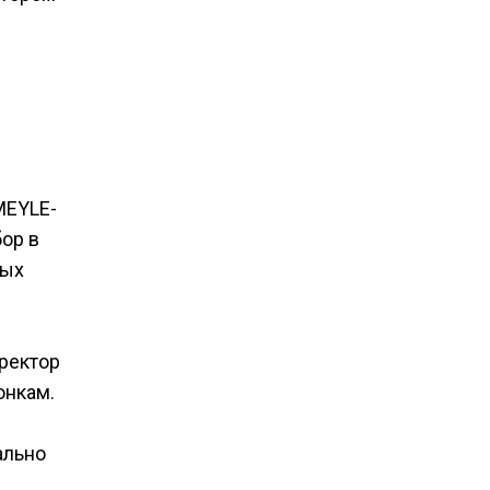
MEYLE-
ор в
ных
иректор
онкам.
ально