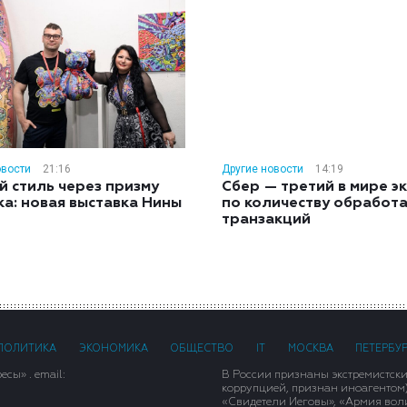
овости
21:16
Другие новости
14:19
й стиль через призму
Сбер — третий в мире э
ка: новая выставка Нины
по количеству обработ
н
транзакций
ПОЛИТИКА
ЭКОНОМИКА
ОБЩЕСТВО
IT
МОСКВА
ПЕТЕРБУ
сы» . email:
В России признаны экстремистск
коррупцией, признан иноагентом
«Свидетели Иеговы», «Армия вол