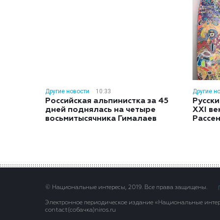
Другие новости
10:33
Другие н
Российская альпинистка за 45
Русски
дней поднялась на четыре
XXI ве
восьмитысячника Гималаев
Рассе
© Национальные интересы, 2019. Все права защищены.
Электронное периодическое издание «Национальные интере
contact(сoбaчка)niros.ru