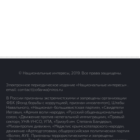
© Национальные интересы, 2019. Все права защищены.
Электронное периодическое издание «Национальные интересы» .
email: contact(сoбaчка)niros.ru
В России признаны экстремистскими и запрещены организации
ФБК (Фонд борьбы с коррупцией, признан иноагентом), Штабы
Навального, «Национал-большевистская партия», «Свидетели
Иеговы», «Армия воли народа», «Русский общенациональный
союз», «Движение против нелегальной иммиграции», «Правый
сектор», УНА-УНСО, УПА, «Тризуб им. Степана Бандеры»,
«Мизантропик дивижн», «Меджлис крымскотатарского народа»,
движение «Артподготовка», общероссийская политическая партия
«Воля», АУЕ. Признаны террористическими и запрещены: