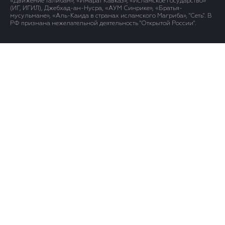
«Движение Талибан», «Имарат Кавказ», «Исламское государство»
(ИГ, ИГИЛ), Джебхад-ан-Нусра, «АУМ Синрике», «Братья-
мусульмане», «Аль-Каида в странах исламского Магриба», "Сеть". В
РФ признана нежелательной деятельность "Открытой России".