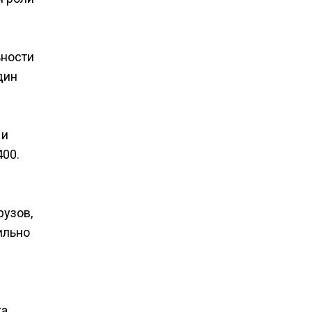
ьности
дин
 и
400.
рузов,
ильно
а,