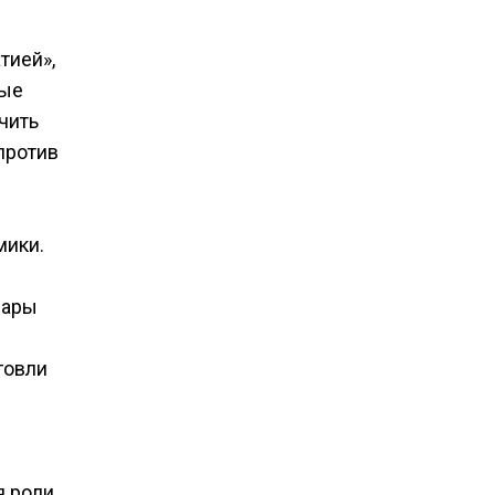
тией»,
ные
чить
против
мики.
вары
говли
я роли