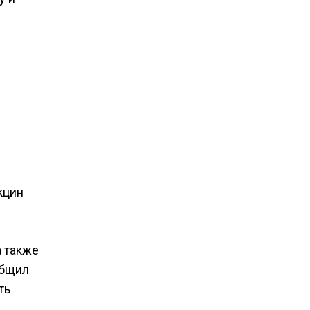
й
кцин
а также
общил
ть