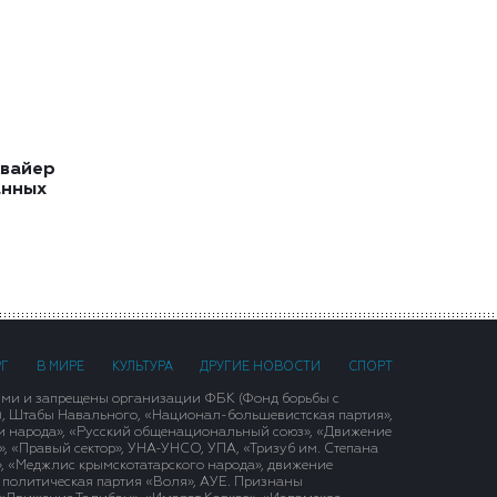
квайер
анных
РГ
В МИРЕ
КУЛЬТУРА
ДРУГИЕ НОВОСТИ
СПОРТ
ими и запрещены организации ФБК (Фонд борьбы с
), Штабы Навального, «Национал-большевистская партия»,
и народа», «Русский общенациональный союз», «Движение
 «Правый сектор», УНА-УНСО, УПА, «Тризуб им. Степана
, «Меджлис крымскотатарского народа», движение
 политическая партия «Воля», АУЕ. Признаны