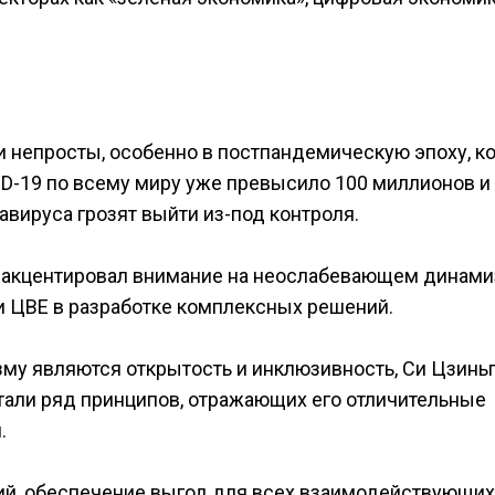
непросты, особенно в постпандемическую эпоху, к
D-19 по всему миру уже превысило 100 миллионов и
вируса грозят выйти из-под контроля.
 акцентировал внимание на неослабевающем динам
 ЦВЕ в разработке комплексных решений.
зму являются открытость и инклюзивность, Си Цзинь
отали ряд принципов, отражающих его отличительные
.
ий, обеспечение выгод для всех взаимодействующих