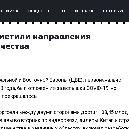
НОМИКА
ОБЩЕСТВО
IT
МОСКВА
ПЕТЕРБУРГ
аметили направления
чества
альной и Восточной Европы (ЦВЕ), первоначально
 года, был отложен из-за вспышки COVID-19, но
 прекращалось.
торговли между двумя сторонами достиг 103,45 млрд
вшем во вторник по видеосвязи, лидеры Китая и стр
дничества в различных областях, включая разработк