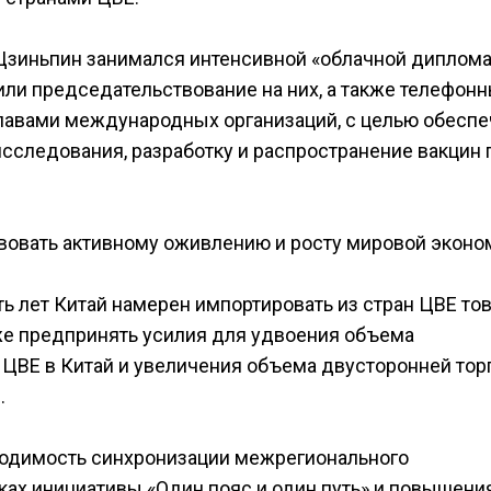
Цзиньпин занимался интенсивной «облачной диплома
или председательствование на них, а также телефон
лавами международных организаций, с целью обеспе
сследования, разработку и распространение вакцин 
вовать активному оживлению и росту мировой эконо
ь лет Китай намерен импортировать из стран ЦВЕ то
кже предпринять усилия для удвоения объема
 ЦВЕ в Китай и увеличения объема двусторонней тор
.
ходимость синхронизации межрегионального
ках инициативы «Один пояс и один путь» и повышени