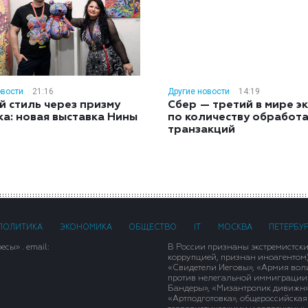
овости
21:16
Другие новости
14:19
й стиль через призму
Сбер — третий в мире э
ка: новая выставка Нины
по количеству обработ
н
транзакций
ПОЛИТИКА
ЭКОНОМИКА
ОБЩЕСТВО
IT
МОСКВА
ПЕТЕРБУ
сы» . email:
В России признаны экстремистск
коррупцией, признан иноагентом
«Свидетели Иеговы», «Армия вол
против нелегальной иммиграции»,
Бандеры», «Мизантропик дивижн»
«Артподготовка», общероссийская