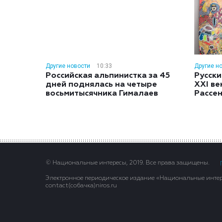
Другие новости
10:33
Другие н
Российская альпинистка за 45
Русски
дней поднялась на четыре
XXI ве
восьмитысячника Гималаев
Рассе
© Национальные интересы, 2019. Все права защищены.
Электронное периодическое издание «Национальные интере
contact(сoбaчка)niros.ru