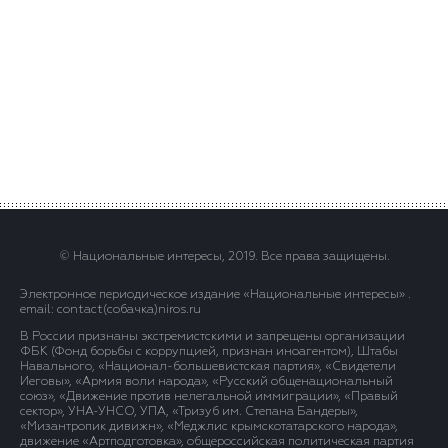
© Национальные интересы, 2019. Все права защищены.
Электронное периодическое издание «Национальные интересы» .
email: contact(сoбaчка)niros.ru
В России признаны экстремистскими и запрещены организации
ФБК (Фонд борьбы с коррупцией, признан иноагентом), Штабы
Навального, «Национал-большевистская партия», «Свидетели
Иеговы», «Армия воли народа», «Русский общенациональный
союз», «Движение против нелегальной иммиграции», «Правый
сектор», УНА-УНСО, УПА, «Тризуб им. Степана Бандеры»,
«Мизантропик дивижн», «Меджлис крымскотатарского народа»,
движение «Артподготовка», общероссийская политическая партия