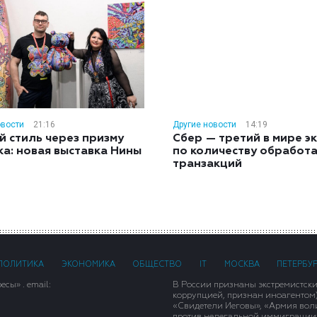
овости
21:16
Другие новости
14:19
й стиль через призму
Сбер — третий в мире э
ка: новая выставка Нины
по количеству обработ
н
транзакций
ПОЛИТИКА
ЭКОНОМИКА
ОБЩЕСТВО
IT
МОСКВА
ПЕТЕРБУ
сы» . email:
В России признаны экстремистск
коррупцией, признан иноагентом
«Свидетели Иеговы», «Армия вол