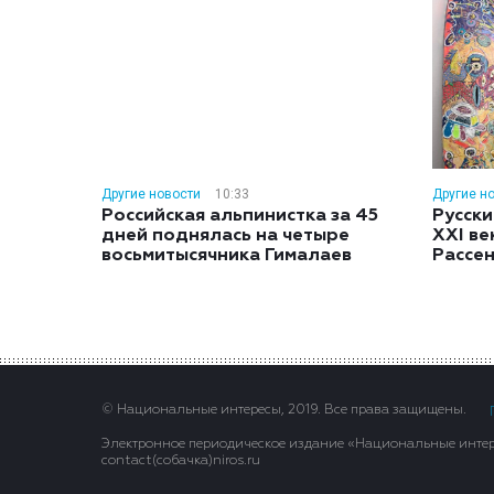
Другие новости
10:33
Другие н
Российская альпинистка за 45
Русски
дней поднялась на четыре
XXI ве
восьмитысячника Гималаев
Рассе
© Национальные интересы, 2019. Все права защищены.
Электронное периодическое издание «Национальные интере
contact(сoбaчка)niros.ru