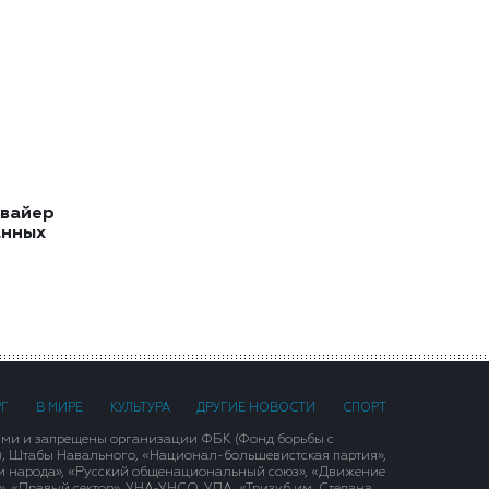
квайер
анных
РГ
В МИРЕ
КУЛЬТУРА
ДРУГИЕ НОВОСТИ
СПОРТ
ими и запрещены организации ФБК (Фонд борьбы с
), Штабы Навального, «Национал-большевистская партия»,
и народа», «Русский общенациональный союз», «Движение