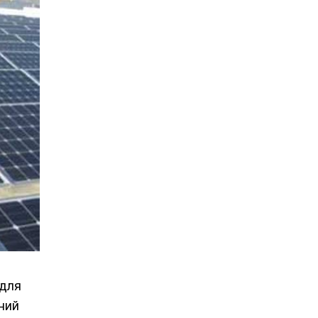
 для
ний