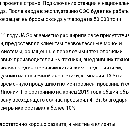
 проект в стране. Подключение станции к националь
ода. После ввода в эксплуатацию СЭС будет вырабат
сокращая выбросы оксида углерода на 50 000 тонн.
11 году JA Solar заметно расширила свое присутстви
и, предоставляя клиентам первоклассные моно- и
е системы, оснащенные передовыми технологиями
первых производителей PV-техники, внедривших техн
 являясь единственным китайским предприятием,
укцию на солнечной энергетики, компания JA Solar
овременную продукцию и клиентоориентированный с
 Японии. По состоянию на конец 2019 года общий об
трану восходящего солнца превысил 4 гВт, благодаря
ном рынке составила более 10%.
достаточно хорошо развита, и местные клиенты