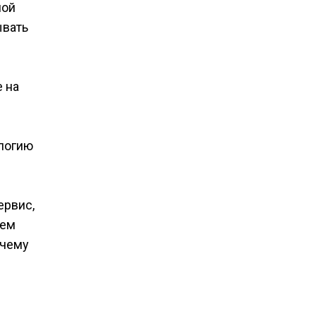
ной
ывать
е на
ологию
ервис,
ъем
 чему