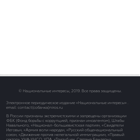
© Национальные интересы, 2019. Все права защищены.
Электронное периодическое издание «Национальные интересы» .
email: contact(сoбaчка)niros.ru
В России признаны экстремистскими и запрещены организации
ФБК (Фонд борьбы с коррупцией, признан иноагентом), Штабы
Навального, «Национал-большевистская партия», «Свидетели
Иеговы», «Армия воли народа», «Русский общенациональный
союз», «Движение против нелегальной иммиграции», «Правый
сектор», УНА-УНСО, УПА, «Тризуб им. Степана Бандеры»,